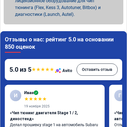
лицензионное оборудование для чип
тюнинга (Flex, Kess 3, Autotuner, Bitbox) и
диагностики (Launch, Autel).
Отзывы о нас: рейтинг 5.0 на основании
850 оценок
5.0 из 5
★
★
★
★
★
Оставить отзыв
Avito
Иван
✓
И
Г
★
★
★
★
★
19 ноября 2025
«Чип тюнинг двигателя Stage 1 / 2,
«Чип 
диностенд»
автом
Делал прошивку stage 1 на автомобиль Subaru 
Отличн