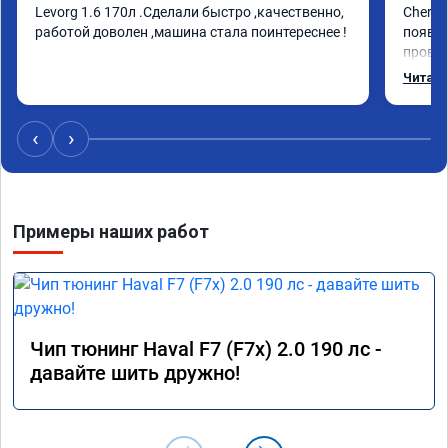
Levorg 1.6 170л .Сделали быстро ,качественно, 
Chery 
работой доволен ,машина стала поинтереснее !
появил
провал
режиме
Читать
профес
Рекоме
‹
›
Примеры наших работ
Чип тюнинг Haval F7 (F7x) 2.0 190 лс -
давайте шить дружно!