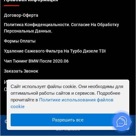
Договор-Оферта
Политика Конфиденциальности. Согласие На Обработку
Персональных Данных.
Формы Оплаты
Удаление Сажевого Фильтра На Турбо Дизеле TDI
Чип Тюнинг BMW После 2020.06
Заказать Звонок
ИП Смирнов Георгий Павлович. ИНН 781302555843,
Сайт использует файлы cookie. Они необходимы для
ОГРНИП 324470400032610
оптимальной работы сайтов и сервисов. Подробнее
прочитайте в
Политике использования файлов
cookie
Разрешить все
© 2010 - 2026 Чип тюнинг в Иваново - Автосервис "Евро
Чип Тюнинг"