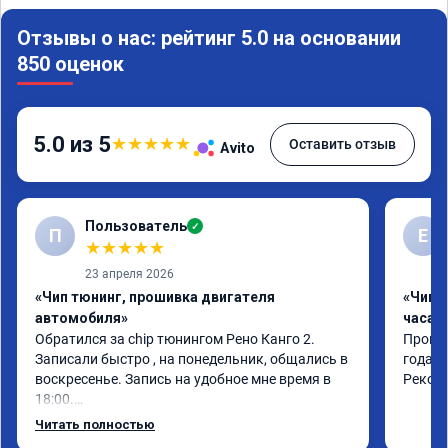
Отзывы о нас: рейтинг 5.0 на основании
850 оценок
5.0 из 5
★
★
★
★
★
Оставить отзыв
Avito
Пользователь
✓
П
Е
★
★
★
★
★
23 апреля 2026
«Чип тюнинг, прошивка двигателя
«Чип 
автомобиля»
часа»
Обратился за chip тюнингом Рено Канго 2.

Прошив
Записали быстро , на понедельник, общались в 
года. 
воскресенье. Запись на удобное мне время в 
Реком
18:00.

Работу выполнили за 30 минут, качественно, 
Читать полностью
эффектом доволен. Спасибо 🤝