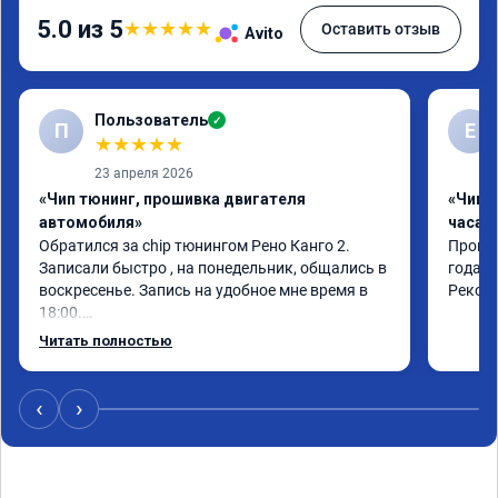
5.0 из 5
★
★
★
★
★
Оставить отзыв
Avito
Пользователь
✓
П
Е
★
★
★
★
★
23 апреля 2026
«Чип тюнинг, прошивка двигателя
«Чип 
автомобиля»
часа»
Обратился за chip тюнингом Рено Канго 2.

Прошив
Записали быстро , на понедельник, общались в 
года. 
воскресенье. Запись на удобное мне время в 
Реком
18:00.

Работу выполнили за 30 минут, качественно, 
Читать полностью
эффектом доволен. Спасибо 🤝
‹
›