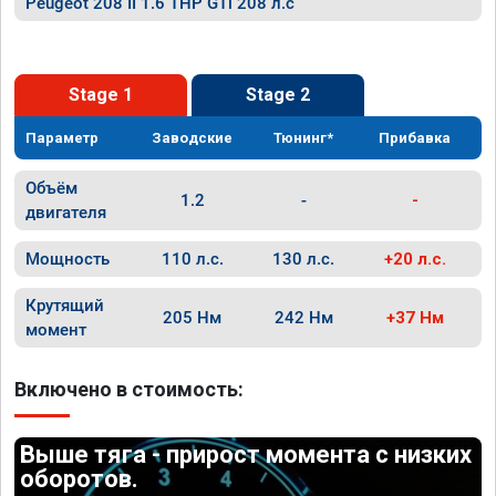
Peugeot 208 II 1.6 THP GTi 208 л.с
Stage 1
Stage 2
Параметр
Заводские
Тюнинг*
Прибавка
Объём
1.2
-
-
двигателя
Мощность
110 л.с.
130 л.с.
+20 л.с.
Крутящий
205 Нм
242 Нм
+37 Нм
момент
Включено в стоимость:
Выше тяга - прирост момента с низких
оборотов.