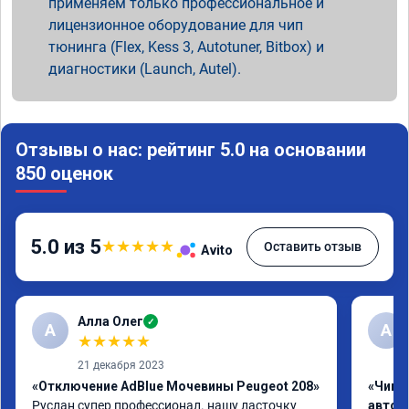
применяем только профессиональное и
лицензионное оборудование для чип
тюнинга (Flex, Kess 3, Autotuner, Bitbox) и
диагностики (Launch, Autel).
Отзывы о нас: рейтинг 5.0 на основании
850 оценок
5.0 из 5
★
★
★
★
★
Оставить отзыв
Avito
Алла Олег
✓
А
А
★
★
★
★
★
21 декабря 2023
«Отключение AdBlue Мочевины Peugeot 208»
«Чип 
Руслан супер профессионал. нашу ласточку 
автом