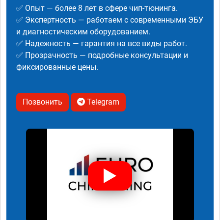
✅ Опыт — более 8 лет в сфере чип-тюнинга.
✅ Экспертность — работаем с современными ЭБУ
и диагностическим оборудованием.
✅ Надежность — гарантия на все виды работ.
✅ Прозрачность — подробные консультации и
фиксированные цены.
Позвонить
Telegram