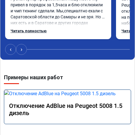
привел в порядок за 1,5часа и блю отклюяили 
Peugeot
и чмп тюнинг сделали. Мы,специалтно ехали с 
отключ
Саратовской области до Самары и не зря. Но у 
на пед
них есть и в Саратове и других городах 
наборе
сервиз.Но мы,улачно попали прям к 
мощнос
Читать полностью
Читать
руководителю ,все быстро и качественно. Всем 
реком
только сюда.
‹
›
Примеры наших работ
Отключение AdBlue на Peugeot 5008 1.5
дизель