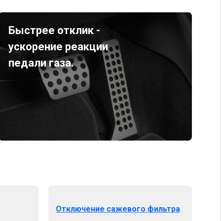
Быстрее отклик -
ускорение реакции
педали газа.
Отключение сажевого фильтра
От