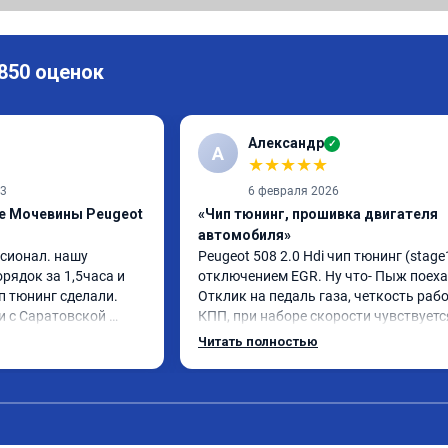
 850 оценок
Александр
✓
А
★
★
★
★
★
23
6 февраля 2026
e Мочевины Peugeot
«Чип тюнинг, прошивка двигателя
автомобиля»
сионал. нашу 
Peugeot 508 2.0 Hdi чип тюнинг (stage1
рядок за 1,5часа и 
отключением EGR. Ну что- Пыж поехал
 тюнинг сделали. 
Отклик на педаль газа, четкость рабо
 с Саратовской 
КПП, при наборе скорости чувствуется
не зря. Но у них есть 
солидный запас мощности. Ребята 
Читать полностью
х городах сервиз.Но 
постарались на совесть, рекомендую
ям к руководителю 
венно. Всем только 