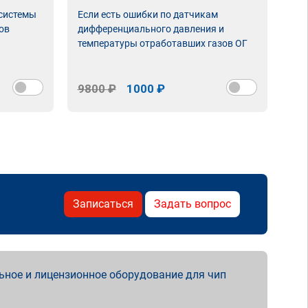
 системы
Если есть ошибки по датчикам
Впу
ов
дифференциального давления и
неи
температуры отработавших газов ОГ
9800 ₽
1000 ₽
98
Записаться
Задать вопрос
ьное и лицензионное оборудование для чип