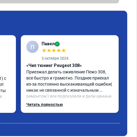
Павел
✓
П
А
★
★
★
★
★
3 октября 2024
«Чип тюнинг Peugeot 308»
«Чи
Приезжал делать оживление Пежо 308, 
1-2
все быстро и грамотно. Позднее приехал 
) с 
Обр
из-за постоянно выскакивающей ошибки( 
! 
фил
никак не связанной с изначальным 
ты 
про
ремонтом ) все подсказали и дали ценные 
 
физ
указания как поступить. Категорически 
хор
Читать полностью
рекомендую данную компанию для 
!
сотрудничества. 🤝🏼 буду ездить. Олько 
сюда