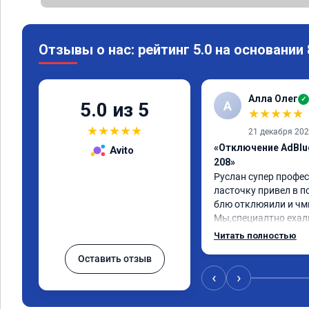
Отзывы о нас: рейтинг 5.0 на основании
Алла Олег
✓
А
5.0 из 5
★
★
★
★
★
★
★
★
★
★
21 декабря 20
«Отключение AdBlu
Avito
208»
Руслан супер профес
ласточку привел в по
блю отклюяили и чмп
Мы,специалтно ехали
области до Самары и 
Читать полностью
и в Саратове и други
Оставить отзыв
мы,улачно попали пр
,все быстро и качест
‹
›
сюда.