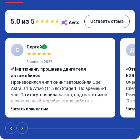
5.0 из 5
★
★
★
★
★
Оставить отзыв
Avito
Сергей
✓
С
Д
★
★
★
★
★
8 января 2026
«Чип тюнинг, прошивка двигателя
«Отклю
автомобиля»
EGR»
Производился чип тюнинг автомобиля Opel 
Очень 
Astra J 1.6 Атмо (115 лс) Stage 1. По времени-1 
Сделал
час. По итогу: появилась тяга, подхват с низов 
Резуль
великолепный, коробка стала работать 
До это
плавнее. На трассе быстрее скидывает 
конски
Читать полностью
Читать
передачу и легко держит обороты до 5000 при 
огромн
ускорении. Вообщем доволен как слон ))) 
Рекомендую компанию!

‹
›
Номер сертификата: А011870 от 06.01.2026