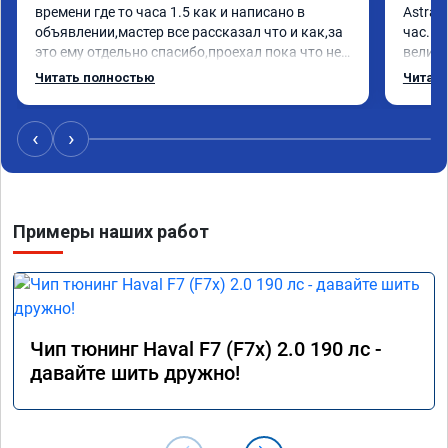
времени где то часа 1.5 как и написано в 
Astra J
объявлении,мастер все рассказал что и как,за 
час. П
это ему отдельно спасибо,проехал пока что не 
велико
так много но сразу заметил отклик на педаль 
плавне
Читать полностью
Читать
газа стал на много чувствителнее)подхват с 
переда
низов тоже намного увеличился,как будто мне 
ускоре
добавили не 20лс а все 50)))ну вообщем 
Реком
‹
›
рекомендую,покатаюсь посмотрю как дальше 
будет,а так пока всё устраивает....p.s.выдали 
Номер 
сертификат
Примеры наших работ
Чип тюнинг Haval F7 (F7x) 2.0 190 лс -
давайте шить дружно!