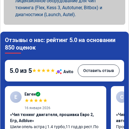
лицензионное оборудование для чип
тюнинга (Flex, Kess 3, Autotuner, Bitbox) и
диагностики (Launch, Autel).
Отзывы о нас: рейтинг 5.0 на основании
850 оценок
5.0 из 5
★
★
★
★
★
Оставить отзыв
Avito
Евген
✓
Е
С
★
★
★
★
★
16 января 2026
«Чип тюнинг двигателя, прошивка Евро 2,
«Чип 
Егр, Adblue»
автом
Шили опель астра j 1.4 турбо,11 год до рест.По 
Произв