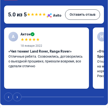
5.0 из 5
★
★
★
★
★
Оставить отзыв
Avito
Антон
✓
А
Н
★
★
★
★
★
18 января 2022
«Чип тюнинг Land Rover, Range Rover»
«Отклю
Отличные ребята. Созвонились, договорились 
Sport 
о выездной прошивке, приехали вовремя, все 
Отключ
сделали отлично
на мно
нормал
Реком
‹
›