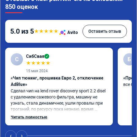
850 оценок
5.0 из 5
★
★
★
★
★
Оставить отзыв
Avito
СибСвая
✓
С
Б
★
★
★
★
★
15 мая 2024
«Чип тюнинг, прошивка Евро 2, отключение
«Проши
AdBlue»
все бы
Сделал чип на lend rover discovery sport 2.2 disel 
с удалением сажевого фильтра, машину не 
узнать, стала динамичнее, ушли провалы при 
троганий, по ресурсу пока незнаю, время 
покажет, короче рекомендую!
Читать полностью
‹
›