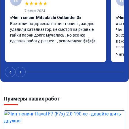
★
★
★
★
★
7 июня 2024
«Чип тюнинг Mitsubishi Outlander 3»
«Чип 
Все отлично ,приехал на чип тюнинг , заодно 
автом
удалили катализатор, не смотря на ржавые 
Чип тю
гайки парни долго мучались , но все же 
2022 п
сделали работу, респект , рекомендую 👍👍👍
кажетс
провал
остало
Читать
Номер 
‹
›
Примеры наших работ