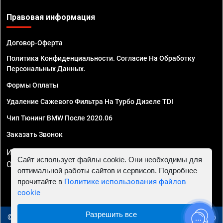
Правовая информация
Договор-Оферта
Политика Конфиденциальности. Согласие На Обработку
Персональных Данных.
Формы Оплаты
Удаление Сажевого Фильтра На Турбо Дизеле TDI
Чип Тюнинг BMW После 2020.06
Заказать Звонок
ИП Смирнов Георгий Павлович. ИНН 781302555843,
Сайт использует файлы cookie. Они необходимы для
ОГРНИП 324470400032610
оптимальной работы сайтов и сервисов. Подробнее
прочитайте в
Политике использования файлов
cookie
Разрешить все
© 2010 - 2026 Чип тюнинг в Иваново - Автосервис "Евро