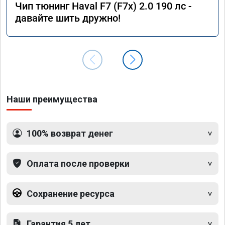
Чип тюнинг Haval F7 (F7x) 2.0 190 лс -
Спасибо большое ещё раз, дай бог здоровья 
давайте шить дружно!
таким людям!!! У них кстати филиалы есть в 
разных городах. 10 баллов из 10!!!
Наши преимущества
100% возврат денег
Оплата после проверки
Сохранение ресурса
Гарантия 5 лет