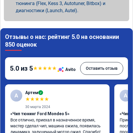
тюнинга (Flex, Kess 3, Autotuner, Bitbox) и
диагностики (Launch, Autel).
Отзывы о нас: рейтинг 5.0 на основании
850 оценок
5.0 из 5
★
★
★
★
★
Оставить отзыв
Avito
Артем
✓
А
А
★
★
★
★
★
30 марта 2024
«Чип тюнинг Ford Mondeo 5»
«Чип т
Все отлично, приехал в назначенное время, 
Приеха
мастер сделал чип, машина ожила, появилась 
после 
динамика, задушенный мотор ожил. Спасибо! 
прошив