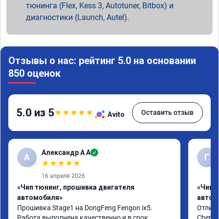
тюнинга (Flex, Kess 3, Autotuner, Bitbox) и
диагностики (Launch, Autel).
Отзывы о нас: рейтинг 5.0 на основании
850 оценок
5.0 из 5
★
★
★
★
★
Оставить отзыв
Avito
Александр А А
✓
А
Г
★
★
★
★
★
16 апреля 2026
«Чип тюнинг, прошивка двигателя
«Чип 
автомобиля»
автом
Прошивка Stage1 на DongFeng Fengon ix5.

Отличн
Работа выполнена качественно и в срок

Chery 