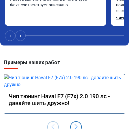
Факт соответствует описанию
появил
провал
режиме
Читать
профес
Рекоме
‹
›
Примеры наших работ
Чип тюнинг Haval F7 (F7x) 2.0 190 лс -
давайте шить дружно!