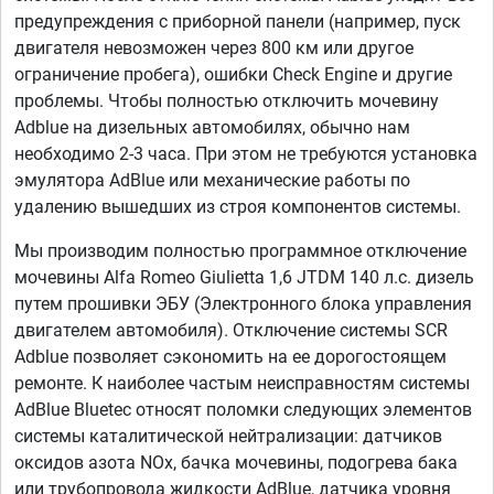
предупреждения с приборной панели (например, пуск
двигателя невозможен через 800 км или другое
ограничение пробега), ошибки Check Engine и другие
проблемы. Чтобы полностью отключить мочевину
Adblue на дизельных автомобилях, обычно нам
необходимо 2-3 часа. При этом не требуются установка
эмулятора AdBlue или механические работы по
удалению вышедших из строя компонентов системы.
Мы производим полностью программное отключение
мочевины Alfa Romeo Giulietta 1,6 JTDM 140 л.с. дизель
путем прошивки ЭБУ (Электронного блока управления
двигателем автомобиля). Отключение системы SCR
Adblue позволяет сэкономить на ее дорогостоящем
ремонте. К наиболее частым неисправностям системы
AdBlue Bluetec относят поломки следующих элементов
системы каталитической нейтрализации: датчиков
оксидов азота NOx, бачка мочевины, подогрева бака
или трубопровода жидкости AdBlue, датчика уровня