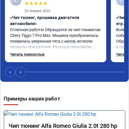
★
★
★
★
★
29 января 2026
«Чип тюнинг, прошивка двигателя
«Чип 
автомобиля»
егр Ad
Отличная работа! Обращался за чип-тюнингом 
Всем д
Chery Tiggo 7 Pro Max. Машина преобразилась: 
собира
появилась уверенная тяга с низов, исчезли 
Обрати
провалы при разгоне. Расход в спокойном 
в подр
режиме даже немного снизился. Все сделали 
Приеха
Читать полностью
Читать
профессионально, с подробной консультацией. 
готово
Рекомендую всем, кто сомневается.
дали г
своё д
‹
›
Примеры наших работ
Чип тюнинг Alfa Romeo Giulia 2.0t 280 hp