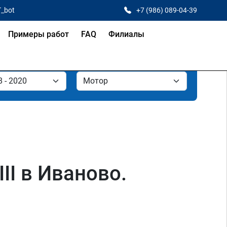
T_bot
+7 (986) 089-04-39
Примеры работ
FAQ
Филиалы
II в Иваново.