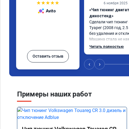
★
★
★
★
★
6 ноября 2025
«Чип тюнинг двигате
Avito
диностенд»
Сделали чип тюнинг 
Туарег (2008 год, 2.5 
без удаления и откл
Машина стала не намн
низких оборотах и на
Читать полностью
км/ч при обгонах.

Оставить отзыв
Отклик при нажатии 
акселератора сократ
‹
›
Расход топлива не ув
Получил что хотел. 
Примеры наших работ