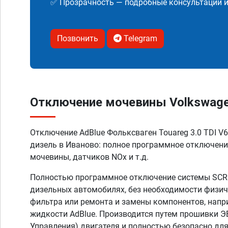
✅ Прозрачность — подробные консультации 
Позвонить
Telegram
Отключение мочевины Volkswagen T
Отключение AdBlue Фольксваген Touareg 3.0 TDI V6 2
дизель в Иваново: полное программное отключен
мочевины, датчиков NOx и т.д.
Полностью программное отключение системы SCR A
дизельных автомобилях, без необходимости физич
фильтра или ремонта и замены компонентов, напр
жидкости AdBlue. Производится путем прошивки Э
Управления) двигателя и полностью безопасно дл