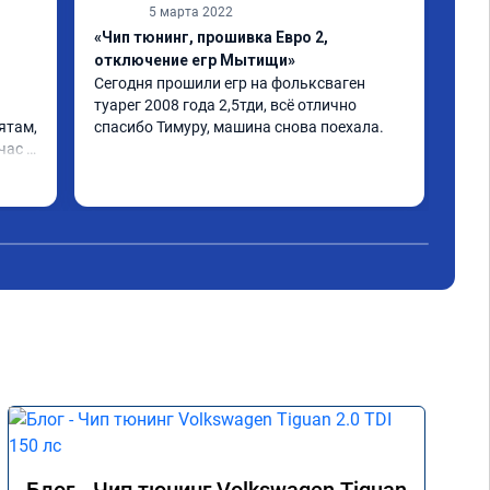
5 марта 2022
«Чип тюнинг, прошивка Евро 2,
«От
отключение егр Мытищи»
отк
Сегодня прошили егр на фольксваген 
Спа
туарег 2008 года 2,5тди, всё отлично 
ока
там, 
спасибо Тимуру, машина снова поехала.
про
час 
не 
то я 
мог
Чит
м 
взял
От 
Тол