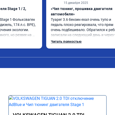
15 декабря 2025
ля Stage 1 / 2,
«Чип тюнинг, прошивка двигателя
автомобиля»
Stage 1 Фольксваген 
Туарег 3.6 бензин ехал очень тупо и 
дизель, 174 л.с. BPE), 
педаль плохо реагировала, что прям 
ючения экологии.

очень подбешивало. Обратился к ребя
ого, но резвее на 
записали на следующий день и через 
 скорости после 100 
работы машина реально поехала, во ч
Читать полностью
не очень верил, честно говоря. Ребята
на педаль 
большое спасибо!
ился.

еличился.

Рекомендую.