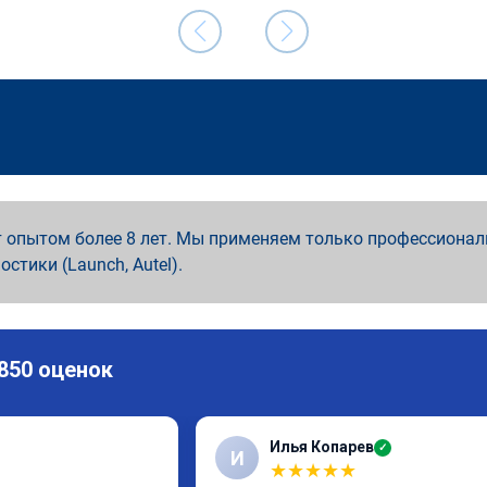
 опытом более 8 лет. Мы применяем только профессионал
ностики (Launch, Autel).
 850 оценок
Илья Копарев
✓
И
★
★
★
★
★