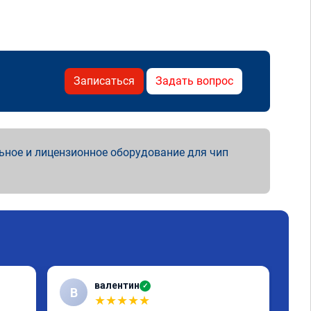
Записаться
Задать вопрос
ьное и лицензионное оборудование для чип
валентин
✓
В
S
★
★
★
★
★