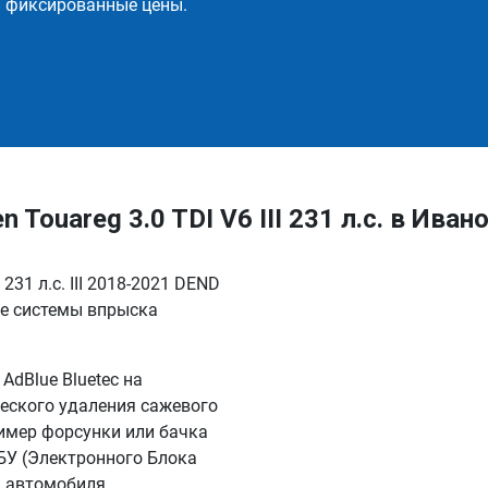
и фиксированные цены.
ouareg 3.0 TDI V6 III 231 л.с. в Ивано
31 л.с. III 2018-2021 DEND
ие системы впрыска
dBlue Bluetec на
еского удаления сажевого
имер форсунки или бачка
БУ (Электронного Блока
я автомобиля.