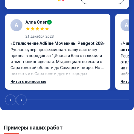
Алла Олег
✓
А
А
★
★
★
★
★
21 декабря 2023
«Отключение AdBlue Мочевины Peugeot 208»
«Чип 
Руслан супер профессионал. нашу ласточку 
автом
привел в порядок за 1,5часа и блю отклюяили 
Peugeot
и чмп тюнинг сделали. Мы,специалтно ехали с 
отключ
Саратовской области до Самары и не зря. Но у 
на пед
них есть и в Саратове и других городах 
наборе
сервиз.Но мы,улачно попали прям к 
мощнос
Читать полностью
Читать
руководителю ,все быстро и качественно. Всем 
реком
только сюда.
‹
›
Примеры наших работ