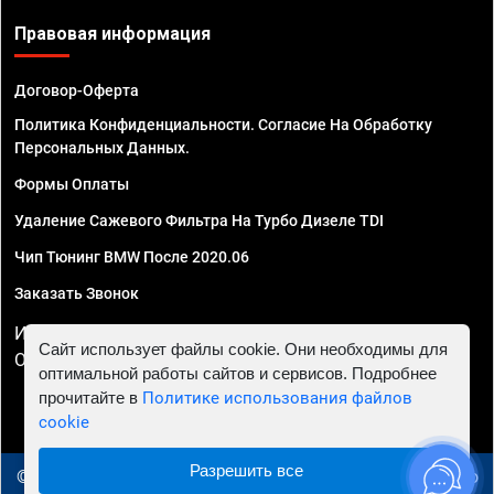
Правовая информация
Договор-Оферта
Политика Конфиденциальности. Согласие На Обработку
Персональных Данных.
Формы Оплаты
Удаление Сажевого Фильтра На Турбо Дизеле TDI
Чип Тюнинг BMW После 2020.06
Заказать Звонок
ИП Смирнов Георгий Павлович. ИНН 781302555843,
Сайт использует файлы cookie. Они необходимы для
ОГРНИП 324470400032610
оптимальной работы сайтов и сервисов. Подробнее
прочитайте в
Политике использования файлов
cookie
Разрешить все
© 2010 - 2026 Чип тюнинг в Иваново - Автосервис "Евро