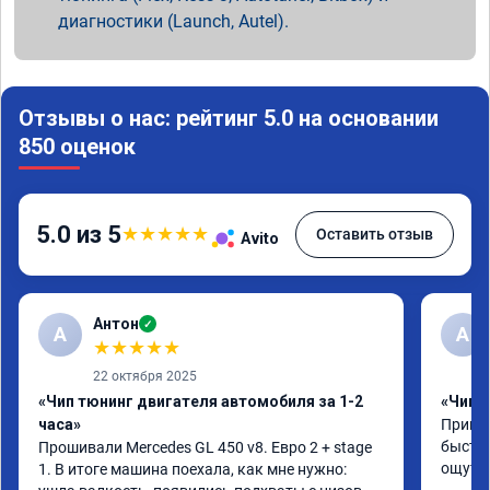
диагностики (Launch, Autel).
Отзывы о нас: рейтинг 5.0 на основании
850 оценок
5.0 из 5
★
★
★
★
★
Оставить отзыв
Avito
Антон
✓
А
A
★
★
★
★
★
22 октября 2025
«Чип тюнинг двигателя автомобиля за 1-2
«Чип 
часа»
Принял
быстро
Прошивали Mercedes GL 450 v8. Евро 2 + stage 
ощутим
1. В итоге машина поехала, как мне нужно: 