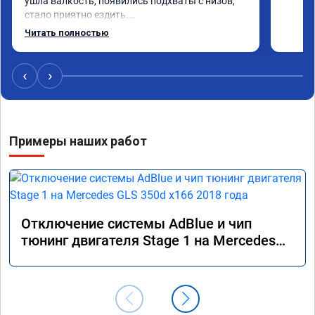
ушла валкость, появились подхваты с низов, 
стало приятно ездить.

Одни из лучших трат, в авто! 🔥
Читать полностью
‹
›
Примеры наших работ
Отключение системы AdBlue и чип
тюнинг двигателя Stage 1 на Mercedes
GLS 350d x166 2018 года