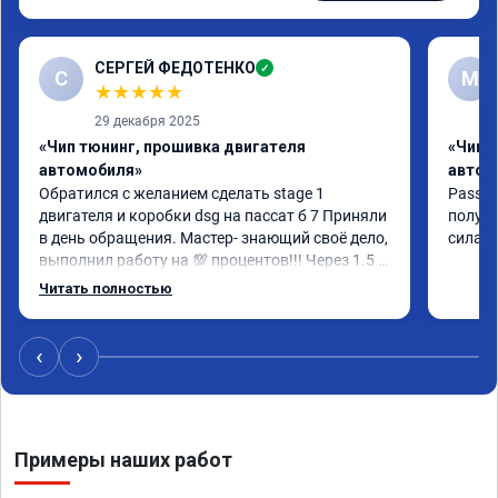
СЕРГЕЙ ФЕДОТЕНКО
✓
С
M
★
★
★
★
★
29 декабря 2025
«Чип тюнинг, прошивка двигателя
«Чип 
автомобиля»
автом
Обратился с желанием сделать stage 1 
Passat 
двигателя и коробки dsg на пассат б 7 Приняли 
получи
в день обращения. Мастер- знающий своё дело, 
сила, 
выполнил работу на 💯 процентов!!! Через 1.5 
часа (время на прошивку) машину не узнать!!! 
Читать полностью
Всё как обещано!!! Выдан сертификат на 
прошивку А 011851 . Рекомендую!!!
‹
›
Примеры наших работ