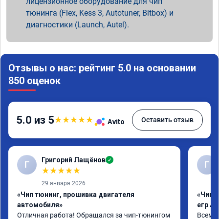
лицензионное оборудование для чип
тюнинга (Flex, Kess 3, Autotuner, Bitbox) и
диагностики (Launch, Autel).
Отзывы о нас: рейтинг 5.0 на основании
850 оценок
5.0 из 5
★
★
★
★
★
Оставить отзыв
Avito
Григорий Лащёнов
✓
Г
Г
★
★
★
★
★
29 января 2026
«Чип тюнинг, прошивка двигателя
«Чип 
автомобиля»
егр Ad
Отличная работа! Обращался за чип-тюнингом 
Всем д