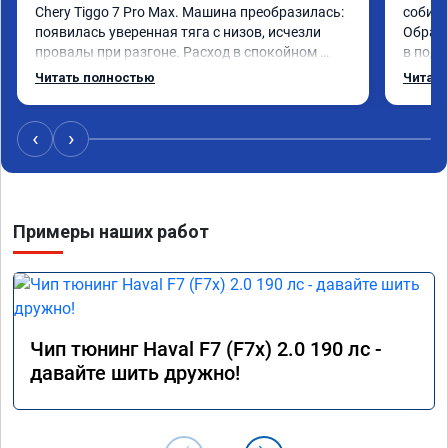
Chery Tiggo 7 Pro Max. Машина преобразилась: 
собира
появилась уверенная тяга с низов, исчезли 
Обрати
провалы при разгоне. Расход в спокойном 
в подр
режиме даже немного снизился. Все сделали 
Приеха
Читать полностью
Читать
профессионально, с подробной консультацией. 
готово
Рекомендую всем, кто сомневается.
дали г
своё д
‹
›
Примеры наших работ
Чип тюнинг Haval F7 (F7x) 2.0 190 лс -
давайте шить дружно!