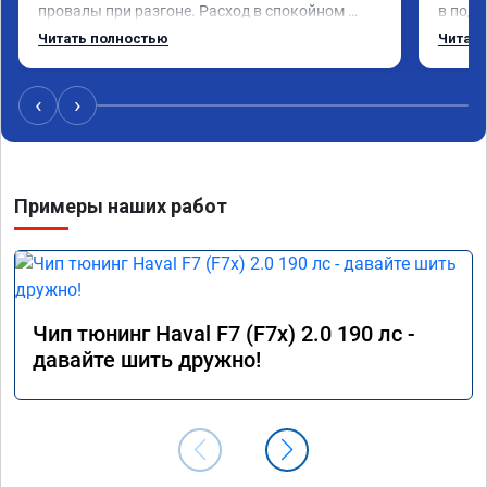
провалы при разгоне. Расход в спокойном 
в подр
режиме даже немного снизился. Все сделали 
Приеха
Читать полностью
Читать
профессионально, с подробной консультацией. 
готово
Рекомендую всем, кто сомневается.
дали г
своё д
‹
›
Примеры наших работ
Чип тюнинг Haval F7 (F7x) 2.0 190 лс -
давайте шить дружно!