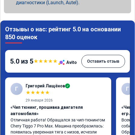
диагностики (Launch, Autel).
Отзывы о нас: рейтинг 5.0 на основании
850 оценок
5.0 из 5
★
★
★
★
★
Оставить отзыв
Avito
Григорий Лащёнов
✓
Г
Г
★
★
★
★
★
29 января 2026
«Чип тюнинг, прошивка двигателя
«Чип 
автомобиля»
егр Ad
Отличная работа! Обращался за чип-тюнингом 
Всем д
Chery Tiggo 7 Pro Max. Машина преобразилась: 
собира
появилась уверенная тяга с низов, исчезли 
Обрати