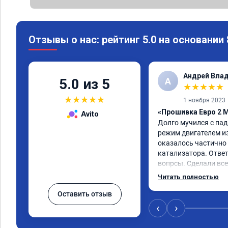
Отзывы о нас: рейтинг 5.0 на основании
Андрей Вла
А
5.0 из 5
★
★
★
★
★
★
★
★
★
★
1 ноября 2023
«Прошивка Евро 2 M
Avito
Долго мучился с па
режим двигателем из 
оказалось частично 
катализатора. Ответ
вопрсы. Сделали все
несмотря на конец р
Читать полностью
задержались и все 
Оставить отзыв
‹
›