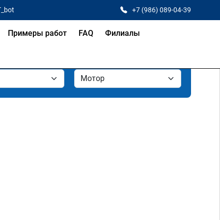
T_bot
+7 (986) 089-04-39
Примеры работ
FAQ
Филиалы