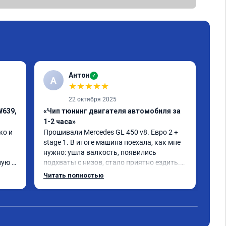
Антон
✓
А
A
★
★
★
★
★
22 октября 2025
W639,
«Чип тюнинг двигателя автомобиля за
«Чи
1-2 часа»
При
быс
о и 
Прошивали Mercedes GL 450 v8. Евро 2 + 
ощу
stage 1. В итоге машина поехала, как мне 
нужно: ушла валкость, появились 
ую 
подхваты с низов, стало приятно ездить.

Одни из лучших трат, в авто! 🔥
Читать полностью