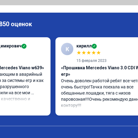
 850 оценок
димирович
кирилл
✓
✓
К
★
★
★
★
★
15 февраля 2023
ercedes Viano w639»
«Прошивка Mercedes Viano 3.0 CDI 
дающим в аварийный 
егр»
за системы егр и как 
Очень доволен работой ребят все четк
разрушенного 
очень быстро!Тачка поехала на все 
или на все мои 
обещанные лошадки, тяга с низов 
 качественно и 
паровозная!!!Очень рекомендую данн
абочего дня 
контору!!!
доделали. Рекомендую!