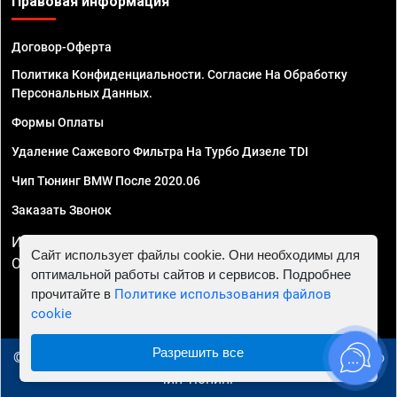
Правовая информация
Договор-Оферта
Политика Конфиденциальности. Согласие На Обработку
Персональных Данных.
Формы Оплаты
Удаление Сажевого Фильтра На Турбо Дизеле TDI
Чип Тюнинг BMW После 2020.06
Заказать Звонок
ИП Смирнов Георгий Павлович. ИНН 781302555843,
Сайт использует файлы cookie. Они необходимы для
ОГРНИП 324470400032610
оптимальной работы сайтов и сервисов. Подробнее
прочитайте в
Политике использования файлов
cookie
Разрешить все
© 2010 - 2026 Чип тюнинг в Иваново - Автосервис "Евро
Чип Тюнинг"