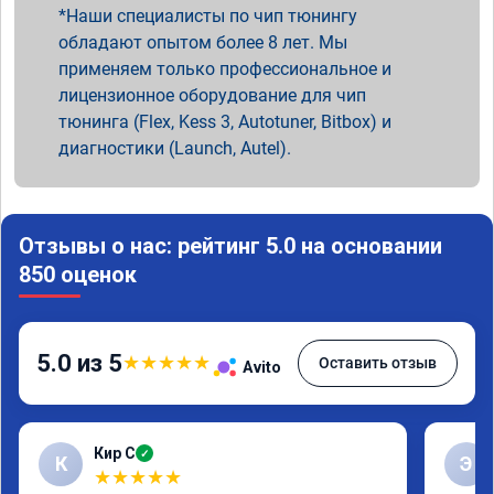
Наши специалисты по чип тюнингу
обладают опытом более 8 лет. Мы
применяем только профессиональное и
лицензионное оборудование для чип
тюнинга (Flex, Kess 3, Autotuner, Bitbox) и
диагностики (Launch, Autel).
Отзывы о нас: рейтинг 5.0 на основании
850 оценок
5.0 из 5
★
★
★
★
★
Оставить отзыв
Avito
Кир С
✓
К
Э
★
★
★
★
★