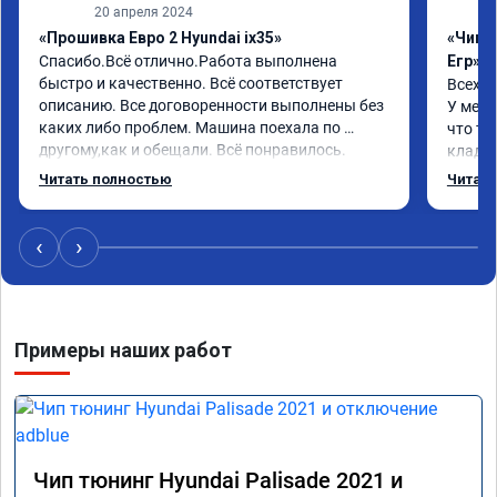
20 апреля 2024
«Прошивка Евро 2 Hyundai ix35»
«Чип 
Спасибо.Всё отлично.Работа выполнена 
Егр»
быстро и качественно. Всё соответствует 
Всех п
описанию. Все договоренности выполнены без 
У меня
каких либо проблем. Машина поехала по 
что та
другому,как и обещали. Всё понравилось. 
кладез
Рекомендую данную компанию.
и ЕГР 
Читать полностью
Читать
катали
Обрати
систем
‹
›
Хороши
догова
гарант
стала 
Примеры наших работ
не меш
маневр
В обще
пути!
Чип тюнинг Hyundai Palisade 2021 и