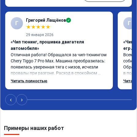
Григорий Лащёнов
✓
Г
Г
★
★
★
★
★
29 января 2026
«Чип тюнинг, прошивка двигателя
«Чип 
автомобиля»
егр Ad
Отличная работа! Обращался за чип-тюнингом 
Всем д
Chery Tiggo 7 Pro Max. Машина преобразилась: 
собира
появилась уверенная тяга с низов, исчезли 
Обрати
провалы при разгоне. Расход в спокойном 
в подр
режиме даже немного снизился. Все сделали 
Приеха
Читать полностью
Читать
профессионально, с подробной консультацией. 
готово
Рекомендую всем, кто сомневается.
дали г
своё д
‹
›
Примеры наших работ