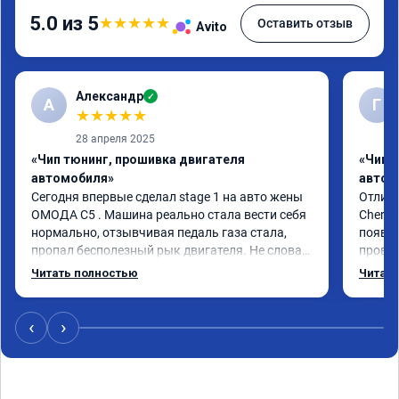
5.0 из 5
★
★
★
★
★
Оставить отзыв
Avito
Александр
✓
А
Г
★
★
★
★
★
28 апреля 2025
«Чип тюнинг, прошивка двигателя
«Чип 
автомобиля»
автом
Сегодня впервые сделал stage 1 на авто жены 
Отличн
ОМОДА C5 . Машина реально стала вести себя 
Chery 
нормально, отзывчивая педаль газа стала, 
появил
пропал бесполезный рык двигателя. Не слова 
провал
не говорил , жена поехала прямо сейчас по 
режиме
Читать полностью
Читать
делам, звонит и спрашивает меня, почему так 
профес
хорошо и без всяких проблем едет машина, 
Рекоме
одним словом! Мы благодарны за оказанную 
‹
›
нам услугу ребятам , в частности Владимиру , 
который занимался машиной . Рекомендую 
друзья .