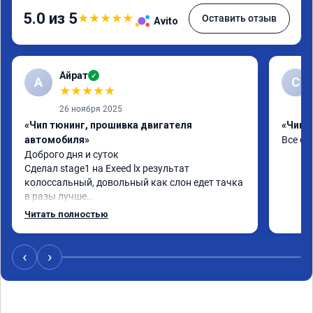
5.0 из 5
★
★
★
★
★
Оставить отзыв
Avito
Айрат
✓
А
С
★
★
★
★
★
26 ноября 2025
«Чип тюнинг, прошивка двигателя
«Чип т
автомобиля»
Все сд
Доброго дня и суток

Сделал stage1 на Exeed lx результат 
колоссальный, довольный как слон едет тачка 
в разы лучше

Спасибо огромное

Читать полностью
Процедура заняла час времени

Номер сертификата А011208
‹
›