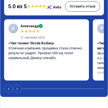
5.0 из 5
★
★
★
★
★
Оставить отзыв
Avito
Александр
✓
А
Р
★
★
★
★
★
21 сентября 2024
«Чип тюнинг Skoda Kodiaq»
«Чип 
Отличная компания, прошивка стала отлично, 
автом
результат радует. Проехал 200 км, полет 
Skoda 
нормальный, Денису спасибо.
л.с. м
сильне
записи
пообщ
‹
›