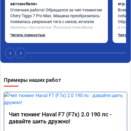
автомобиля»
егр Ad
Отличная работа! Обращался за чип-тюнингом 
Всем д
Chery Tiggo 7 Pro Max. Машина преобразилась: 
собира
появилась уверенная тяга с низов, исчезли 
Обрати
провалы при разгоне. Расход в спокойном 
в подр
режиме даже немного снизился. Все сделали 
Приеха
Читать полностью
Читать
профессионально, с подробной консультацией. 
готово
Рекомендую всем, кто сомневается.
дали г
своё д
‹
›
Примеры наших работ
Чип тюнинг Haval F7 (F7x) 2.0 190 лс -
давайте шить дружно!