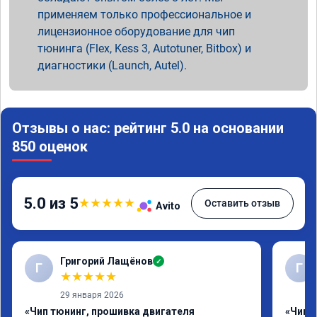
применяем только профессиональное и
лицензионное оборудование для чип
тюнинга (Flex, Kess 3, Autotuner, Bitbox) и
диагностики (Launch, Autel).
Отзывы о нас: рейтинг 5.0 на основании
850 оценок
5.0 из 5
★
★
★
★
★
Оставить отзыв
Avito
Григорий Лащёнов
✓
Г
Г
★
★
★
★
★
29 января 2026
«Чип тюнинг, прошивка двигателя
«Чип 