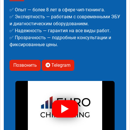
✅ Опыт — более 8 лет в сфере чип-тюнинга.
✅ Экспертность — работаем с современными ЭБУ
и диагностическим оборудованием.
✅ Надежность — гарантия на все виды работ.
✅ Прозрачность — подробные консультации и
фиксированные цены.
Позвонить
Telegram