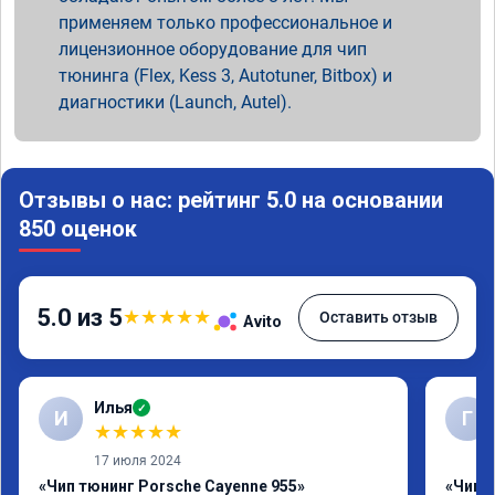
применяем только профессиональное и
лицензионное оборудование для чип
тюнинга (Flex, Kess 3, Autotuner, Bitbox) и
диагностики (Launch, Autel).
Отзывы о нас: рейтинг 5.0 на основании
850 оценок
5.0 из 5
★
★
★
★
★
Оставить отзыв
Avito
Илья
✓
И
Г
★
★
★
★
★
17 июля 2024
«Чип тюнинг Porsche Cayenne 955»
«Чип 