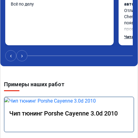
Всё по делу
автом
Отличн
Chery 
появил
провал
режиме
Читать
профес
Рекоме
‹
›
Примеры наших работ
Чип тюнинг Porshe Cayenne 3.0d 2010