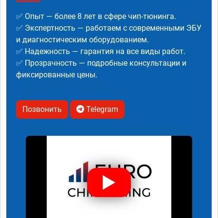
✅ Опыт — более 8 лет в сфере чип-тюнинга.
✅ Экспертность — работаем с современными ЭБУ
и диагностическим оборудованием.
✅ Надежность — гарантия на все виды работ.
✅ Прозрачность — подробные консультации и
фиксированные цены.
Позвонить
Telegram