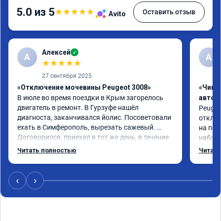
5.0 из 5
★
★
★
★
★
Оставить отзыв
Avito
Алексей
✓
А
А
★
★
★
★
★
27 сентября 2025
«Отключение мочевины Peugeot 3008»
«Чип 
В июле во время поездки в Крым загорелось 
автом
двигатель в ремонт. В Гурзуфе нашёл 
Peugeot
диагноста, заканчивался йолис. Посоветовали 
отключ
ехать в Симферополь, вырезать сажевый. 
на пед
Договорился, приехал в тот же день, в течение 
наборе
4-х часов удалили, прошили двигатель, дали 
мощнос
Читать полностью
Читать
сертификат. Машина поехала намного шустрее, 
реком
поначалу смущал чёрный дым при пуске 
двигателя и резком нажатии на педаль газа, 
‹
›
привык. Всё таки дизель. Два месяца прошло, 
всё нормально. Рекомендую. Пежо 3008 2-
поколение дизель 2,0 литра.