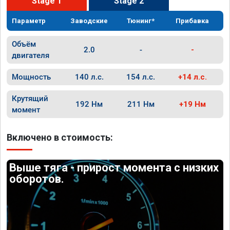
Stage 1
Stage 2
Параметр
Заводские
Тюнинг*
Прибавка
Объём
2.0
-
-
двигателя
Мощность
140 л.с.
154 л.с.
+14 л.с.
Крутящий
192 Нм
211 Нм
+19 Нм
момент
Включено в стоимость:
Выше тяга - прирост момента с низких
оборотов.