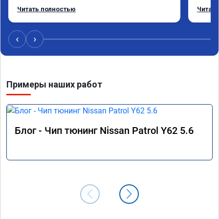
без изменения 12л. Услугой доволен. 
помощь
Читать полностью
Читать
Рекомендую.
машина
Не скуп
дешевл
‹
›
Примеры наших работ
Блог - Чип тюнинг Nissan Patrol Y62 5.6