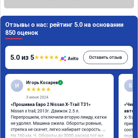
Отзывы о нас: рейтинг 5.0 на основании
850 оценок
5.0 из 5
★
★
★
★
★
Оставить отзыв
Avito
Игорь Косарев
✓
И
S
★
★
★
★
★
3 июня 2024
«Прошивка Евро 2 Nissan X-Trail T31»
«Чип 
Nissan x trаil, 2013г. Движок 2.5 л. 
автом
Перепрошили, отключили вторую лямду, катки 
X-Trail
не удолял. Машина ожила. Обороты ровные, 
приеха
стрелка не скачет, легко набирает скорость. 
соотве
На 160 км. Ч. Обороты до 3000.расход тот-же 
подход