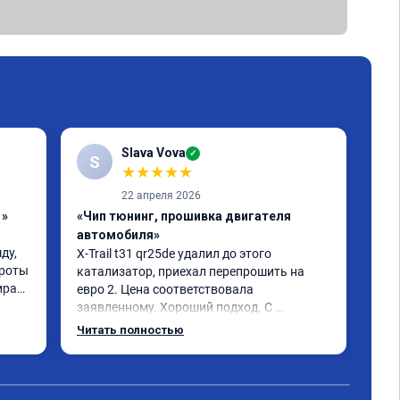
Slava Vova
✓
S
★
★
★
★
★
22 апреля 2026
1»
«Чип тюнинг, прошивка двигателя
«Чи
автомобиля»
авт
у, 
X-Trail t31 qr25de удалил до этого 
Усл
роты 
катализатор, приехал перепрошить на 
пер
рает 
евро 2. Цена соответствовала 
die
заявленному. Хороший подход. С 
дин
. 
уважением общались. Благодарю за 
Одн
Читать полностью
помощь. Может быть самовнушение, но 
машина ожила. Едет лучше и легче 👍 
советую. Не скупитесь на 2-3 тыс и не 
едьте к тем у кого дешевле.