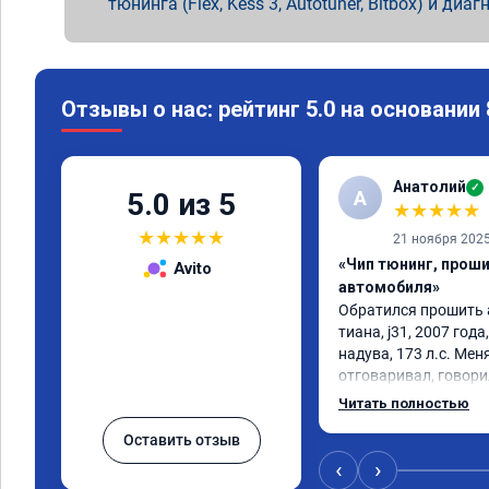
тюнинга (Flex, Kess 3, Autotuner, Bitbox) и диаг
Отзывы о нас: рейтинг 5.0 на основании
Анатолий
✓
А
5.0 из 5
★
★
★
★
★
★
★
★
★
★
21 ноября 202
«Чип тюнинг, прош
Avito
автомобиля»
Обратился прошить 
тиана, j31, 2007 года,
надува, 173 л.с. Меня
отговаривал, говорил
нет, то прошивка буд
Читать полностью
смысла платить за п
Оставить отзыв
ни какого. Вопреки в
прошивку и очень это
‹
›
автомобиль стал жи