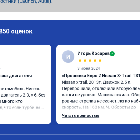
ностики (Launch, Autel).
 850 оценок
Игорь Косарев
✓
И
★
★
★
★
★
5
3 июня 2024
ивка двигателя
«Прошивка Евро 2 Nissan X-Trail T3
Nissan x trаil, 2013г. Движок 2.5 л. 
Перепрошили, отключили вторую лямд
автомобиль Ниссан 
катки не удолял. Машина ожила. Обо
 двигатель 2.3, v 6, без 
ровные, стрелка не скачет, легко наби
 много кто 
скорость. На 160 км. Ч. Обороты до 
, что если турбины 
3000.расход тот-же без изменения 12л
ет не заметна и 
Читать полностью
Услугой доволен. Рекомендую.
рошивку деньги нет 
сем я сделал 
му рад, так как 
вым, раскручивать 