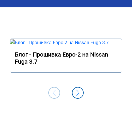
надо, реакция на 
молниеносной, 
учная езда. 
ятный для уверенной 
арта с места. 
Блог - Прошивка Евро-2 на Nissan
Fuga 3.7