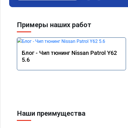
двигатель больше не 
нажатие газа стала 
пропала вялость и ск
Автомобиль стал при
Примеры наших работ
езды и уверенного ст
РЕКОМЕНДУЮ!!!
Блог - Чип тюнинг Nissan Patrol Y62
5.6
Наши преимущества