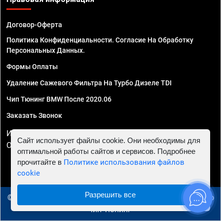
Договор-Оферта
Политика Конфиденциальности. Согласие На Обработку
Персональных Данных.
Формы Оплаты
Удаление Сажевого Фильтра На Турбо Дизеле TDI
Чип Тюнинг BMW После 2020.06
Заказать Звонок
ИП Смирнов Георгий Павлович. ИНН 781302555843,
Сайт использует файлы cookie. Они необходимы для
ОГРНИП 324470400032610
оптимальной работы сайтов и сервисов. Подробнее
прочитайте в
Политике использования файлов
cookie
Разрешить все
© 2010 - 2026 Чип тюнинг в Иваново - Автосервис "Евро
Чип Тюнинг"