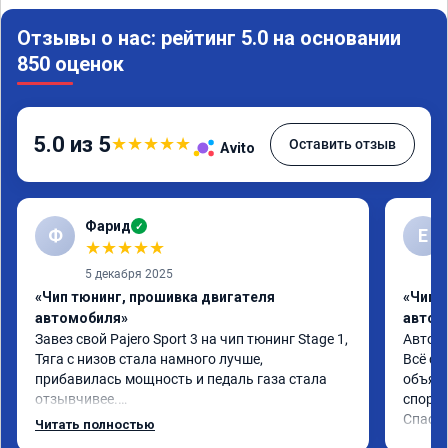
Отзывы о нас: рейтинг 5.0 на основании
850 оценок
5.0 из 5
★
★
★
★
★
Оставить отзыв
Avito
Фарид
✓
Ф
Е
★
★
★
★
★
5 декабря 2025
«Чип тюнинг, прошивка двигателя
«Чип 
автомобиля»
автом
Завез свой Pajero Sport 3 на чип тюнинг Stage 1,

Автомо
Тяга с низов стала намного лучше, 
Всё сд
прибавилась мощность и педаль газа стала 
объясн
отзывчивее.

спорто
Спаси
Читать полностью
Рекомендую ребят, делают свою работу 