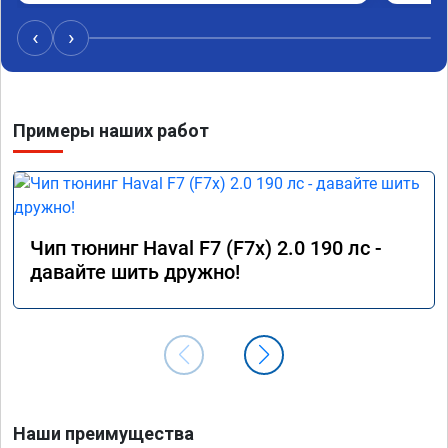
качественно!

Читал что в Австралии при покупке этих 
‹
›
машин сразу делают чип тюнинг, чтобы не 
было провалов.

Завтра везу X7 на чип, Там по цифрам 
Примеры наших работ
результаты должны быть еще лучше)
Чип тюнинг Haval F7 (F7x) 2.0 190 лс -
давайте шить дружно!
Наши преимущества