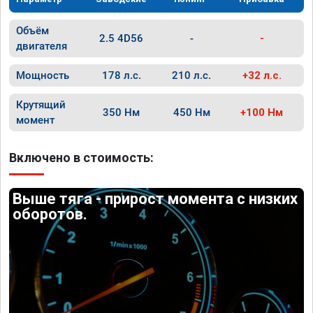
Объём
2.5 4D56
-
-
двигателя
Мощность
178 л.с.
210 л.с.
+32 л.с.
Крутящий
350 Нм
450 Нм
+100 Нм
момент
Включено в стоимость:
Выше тяга - прирост момента с низких
оборотов.