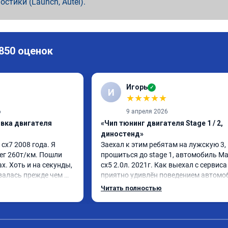
ностики (Launch, Autel).
 850 оценок
Игорь
✓
И
★
★
★
★
★
6
9 апреля 2026
ивка двигателя
«Чип тюнинг двигателя Stage 1 / 2,
диностенд»
х7 2008 года. Я 
Заехал к этим ребятам на лужскую 3, 
ег 260т/км. Пошли 
прошиться до stage 1, автомобиль Ма
. Хоть и на секунды, 
сх5 2.0л. 2021г. Как выехал с сервиса
алась прежде чем 
приятно удивлён поведением автомоб
назад удалял 
педаль газа стала отзывчивее, и резче
Читать полностью
репрошивок. 
ли, разгон тоже стал получше. Расход 
ыло. Но 
вроде не изменился. В общем очень ра
и, решил всё таки 
советую данную процедуру. Если ваш 
у. Увидел в авито 
автомобиль исправен и своевременно