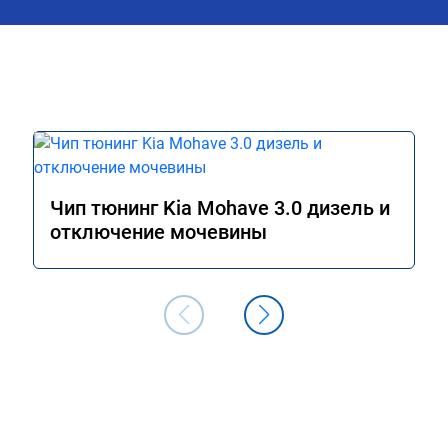
ешил обратиться к 
обслуживается, то вреда это не нанес
ята приветливые, 
. Знают своё дело. По 
илась процедура. Цена 
от заявленной. Но 
ен. Машинка не едет, 
м благодарность!!!!
Чип тюнинг Kia Mohave 3.0 дизель и
отключение мочевины