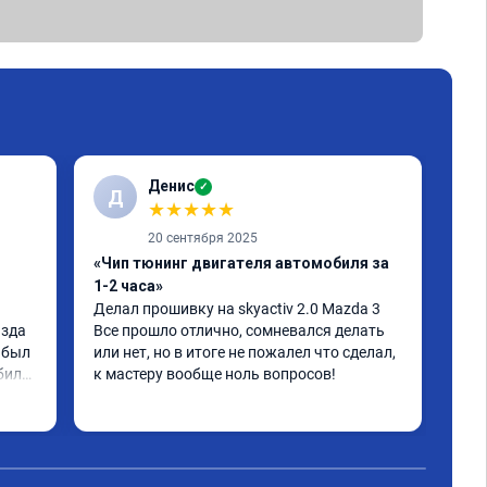
Денис
✓
Д
С
★
★
★
★
★
20 сентября 2025
«Чип тюнинг двигателя автомобиля за
«Чи
1-2 часа»
201
Делал прошивку на skyactiv 2.0 Mazda 3

Маш
зда 
Все прошло отлично, сомневался делать 
Рас
 был 
или нет, но в итоге не пожалел что сделал, 
Поя
иля, 
к мастеру вообще ноль вопросов!
Бес
 что 
Бес
Чит
кор
д и 
——
Чес
 