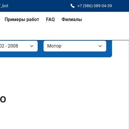
T_bot
+7 (986) 089-04-39
Примеры работ
FAQ
Филиалы
во