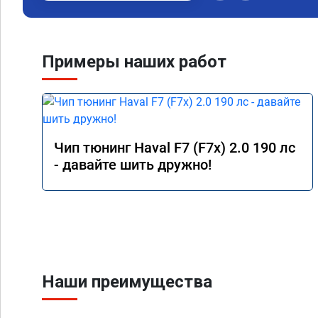
ваше объявление и р
вам за помощью. Реб
сразу взяли в работу
времени 1,5 часа дл
Примеры наших работ
конечно отличается 
результатом я довол
а летит прям. Парня
Чип тюнинг Haval F7 (F7x) 2.0 190 лс
- давайте шить дружно!
Наши преимущества