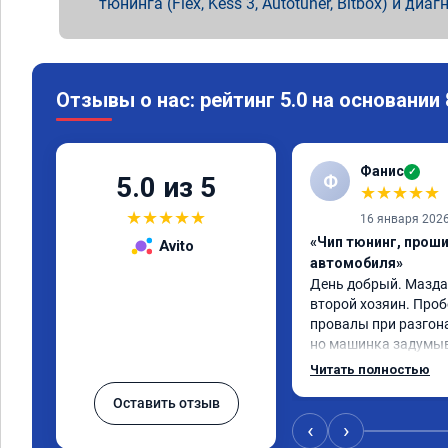
тюнинга (Flex, Kess 3, Autotuner, Bitbox) и диаг
Отзывы о нас: рейтинг 5.0 на основании
Фанис
✓
Ф
5.0 из 5
★
★
★
★
★
★
★
★
★
★
16 января 202
«Чип тюнинг, прош
Avito
автомобиля»
День добрый. Мазда с
второй хозяин. Проб
провалы при разгонах
но машинка задумыв
разогнаться. Года 4 
Читать полностью
катализаторы без пе
Оставить отзыв
Никаких ошибок не б
пообщавшись с людьм
‹
›
сделать перепрошивк