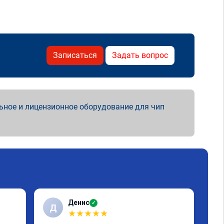
Записаться
Задать вопрос
ьное и лицензионное оборудование для чип
Денис
✓
Д
С
★
★
★
★
★