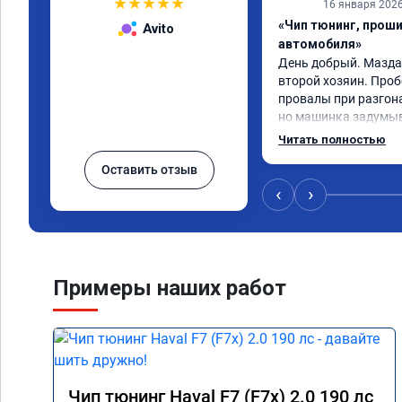
★
★
★
★
★
16 января 202
«Чип тюнинг, прош
Avito
автомобиля»
День добрый. Мазда с
второй хозяин. Проб
провалы при разгонах
но машинка задумыв
разогнаться. Года 4 
Читать полностью
катализаторы без пе
Оставить отзыв
Никаких ошибок не б
пообщавшись с людьм
‹
›
сделать перепрошивк
ваше объявление и р
вам за помощью. Реб
сразу взяли в работу
времени 1,5 часа дл
Примеры наших работ
конечно отличается 
результатом я довол
а летит прям. Парня
Чип тюнинг Haval F7 (F7x) 2.0 190 лс