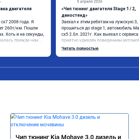
6
9 апреля 2026
ивка двигателя
«Чип тюнинг двигателя Stage 1 / 2,
диностенд»
х7 2008 года. Я 
Заехал к этим ребятам на лужскую 3, 
ег 260т/км. Пошли 
прошиться до stage 1, автомобиль Ма
. Хоть и на секунды, 
сх5 2.0л. 2021г. Как выехал с сервиса
алась прежде чем 
приятно удивлён поведением автомоб
назад удалял 
педаль газа стала отзывчивее, и резче
Читать полностью
репрошивок. 
ли, разгон тоже стал получше. Расход 
ыло. Но 
вроде не изменился. В общем очень ра
и, решил всё таки 
советую данную процедуру. Если ваш 
у. Увидел в авито 
автомобиль исправен и своевременно
ешил обратиться к 
обслуживается, то вреда это не нанес
ята приветливые, 
. Знают своё дело. По 
илась процедура. Цена 
от заявленной. Но 
ен. Машинка не едет, 
м благодарность!!!!
Чип тюнинг Kia Mohave 3.0 дизель и