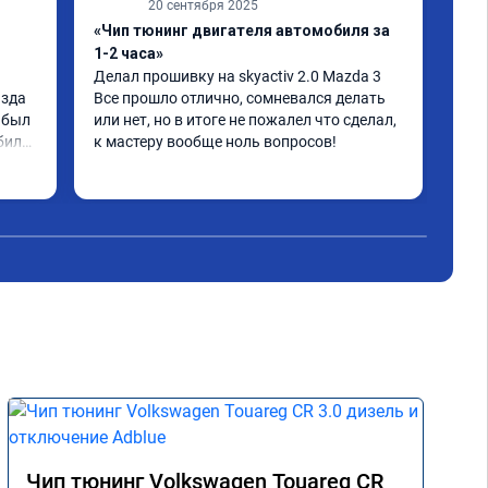
20 сентября 2025
«Чип тюнинг двигателя автомобиля за
«Чи
1-2 часа»
201
Делал прошивку на skyactiv 2.0 Mazda 3

Маш
зда 
Все прошло отлично, сомневался делать 
Рас
 был 
или нет, но в итоге не пожалел что сделал, 
Поя
иля, 
к мастеру вообще ноль вопросов!
Бес
 что 
Бес
Чит
кор
д и 
——
Чес
 
ёт
Чип тюнинг Volkswagen Touareg CR