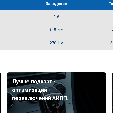
Заводские
Т
1.6
115 л.с.
1
270 Нм
3
Лучше подхват -
оптимизация
переключений АКПП.