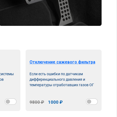
Отключение сажевого фильтра
От
 системы
Если есть ошибки по датчикам
Впу
ов
дифференциального давления и
неи
температуры отработавших газов ОГ
9800 ₽
1000 ₽
98