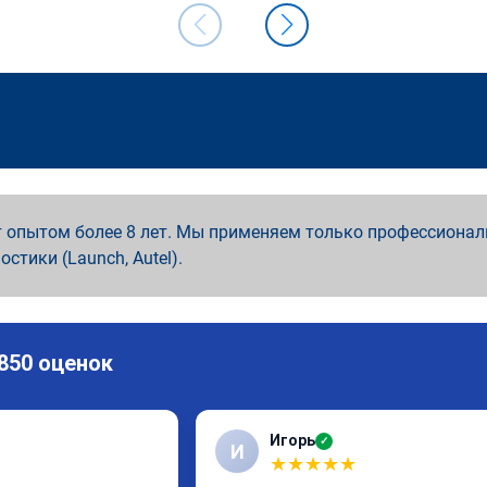
 опытом более 8 лет. Мы применяем только профессионал
ностики (Launch, Autel).
 850 оценок
Игорь
✓
И
★
★
★
★
★