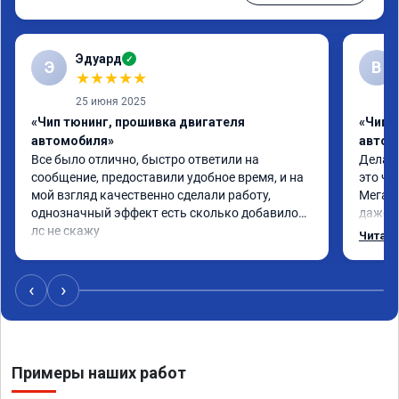
Эдуард
✓
Э
В
★
★
★
★
★
25 июня 2025
«Чип тюнинг, прошивка двигателя
«Чип т
автомобиля»
автом
Все было отлично, быстро ответили на 
Делал 
сообщение, предоставили удобное время, и на 
это чт
мой взгляд качественно сделали работу, 
Мега п
однозначный эффект есть сколько добавилось 
даже с
лс не скажу
одно с
Читать
еще по
в вост
‹
›
Примеры наших работ