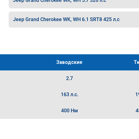
Jeep Grand Cherokee WK, WH 5.7 326 л.с
Jeep Grand Cherokee WK, WH 6.1 SRT8 425 л.с
Заводские
Т
2.7
163 л.с.
1
400 Нм
4