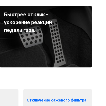
Быстрее отклик -
ускорение реакции
педали газа.
Отключение сажевого фильтра
От