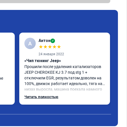
Антон
✓
А
A
★
★
★
★
★
24 января 2022
«Чип тюнинг Jeep»
«Чи
Прошили после удаления катализаторов 
сде
JEEP CHEROKEE KJ 3.7 под stg 1 + 
гла
отключили EGR, результатом доволен на 
под
е 
100%, движок работает идеально, тяга на 
низах выросла, машина поехала намного 
интереснее, расход топлива радует. Делал 
Читать полностью
мастер Даниил, ему отдельный респект 👍. 
Короче, все на чип тюнинг в RECHIP😁