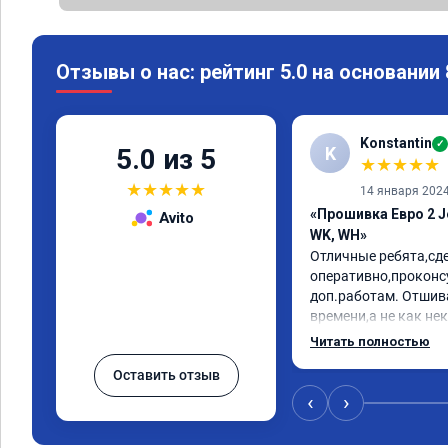
Отзывы о нас: рейтинг 5.0 на основании
Konstantin
✓
K
5.0 из 5
★
★
★
★
★
★
★
★
★
★
14 января 202
«Прошивка Евро 2 J
Avito
WK, WH»
Отличные ребята,сде
оперативно,проконс
доп.работам. Отшив
времени,а не как не
непонятные прошивки
Читать полностью
вызывают больше пр
Оставить отзыв
Рекомендую!
‹
›