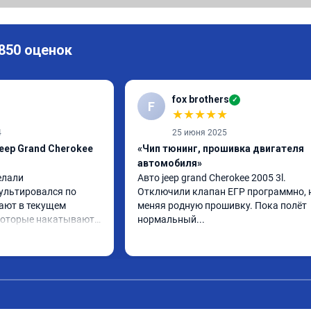
 850 оценок
fox brothers
✓
F
★
★
★
★
★
4
25 июня 2025
eep Grand Cherokee
«Чип тюнинг, прошивка двигателя
автомобиля»
лали 
Авто jeep grand Cherokee 2005 3l. 
ультировался по 
Отключили клапан ЕГР программно, н
ают в текущем 
меняя родную прошивку. Пока полëт 
которые накатывают 
нормальный...
 из интернета,чем 
облем.
