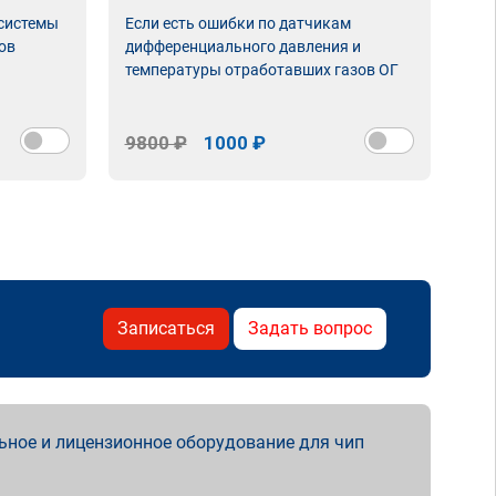
 системы
Если есть ошибки по датчикам
Впу
ов
дифференциального давления и
неи
температуры отработавших газов ОГ
9800 ₽
1000 ₽
98
Записаться
Задать вопрос
ьное и лицензионное оборудование для чип