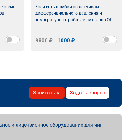
 системы
Если есть ошибки по датчикам
Впу
ов
дифференциального давления и
неи
температуры отработавших газов ОГ
9800 ₽
1000 ₽
98
Записаться
Задать вопрос
ьное и лицензионное оборудование для чип