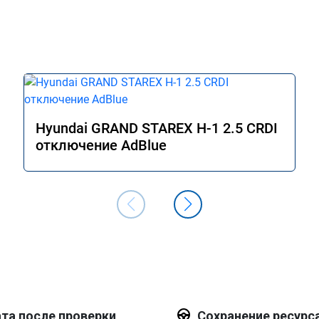
 на работы, а 
ала ракетой 🚀!!! Все 
рь не мешает 
ном городе, 
 сразу.

 Всем добра и 
Hyundai GRAND STAREX H-1 2.5 CRDI
отключение AdBlue
та после проверки
Сохранение ресурс