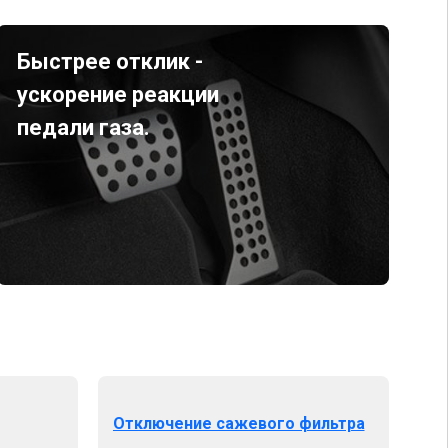
Быстрее отклик -
ускорение реакции
педали газа.
Отключение сажевого фильтра
От