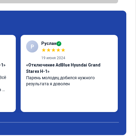
Руслан
✓
Р
К
★
★
★
★
★
19 июня 2024
-1»
«Отключение AdBlue Hyundai Grand
«Пр
Starex H-1»
Спа
сё 
быс
Парень молодец добился нужного 
опи
результата я доволен
 
вып
Маш
ости 
обе
Чит
дан