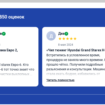
 850 оценок
в
Диа
✓
✓
Д
★
★
★
★
★
3
8 мая 2024
вка Евро 2,
«Чип тюнинг Hyundai Grand Starex H
Встретились в условленное время, 
процедура не заняла много времени. В
прошло чётко. Получили подробные 
starex Евро-6. Кто 
разьяснения и консультации. Машина
-6 тот точно знает что 
стала ехать бодрее, избавились от 
очистки выхлопных 
задумчивости, болеше нет необходим
очевина, сажевый 
Читать полностью
переходить в ручной режим.

 и тд

Резутатом доволен. Спасибо.
м чтобы отключили 
, сделали все в срок 
 всегда были на 