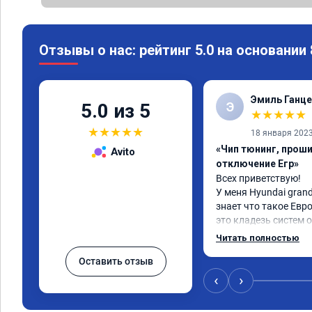
Отзывы о нас: рейтинг 5.0 на основании
Эмиль Ганце
Э
5.0 из 5
★
★
★
★
★
★
★
★
★
★
18 января 202
«Чип тюнинг, проши
Avito
отключение Егр»
Всех приветствую!

У меня Hyundai grand 
знает что такое Евро
это кладезь систем 
газов, там и ЕГР и м
Читать полностью
фильтр и катализатор
Оставить отзыв
Обратился к ребята
все эти системы.

‹
›
Хорошие специалисты
как договаривались,