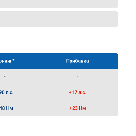
юнинг*
Прибавка
-
-
90 л.с.
+17 л.с.
48 Нм
+23 Нм