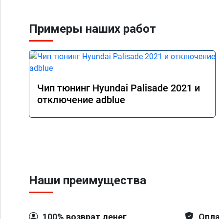
связи, дали гарантию
Главное!!!! Машина ст
поехало, ничего тепе
Примеры наших работ
двигаться в оживлен
маневренность +1000
В общем рекомендую.
прямого пути!
Чип тюнинг Hyundai Palisade 2021 и
отключение adblue
Наши преимущества
100% возврат денег
Опла