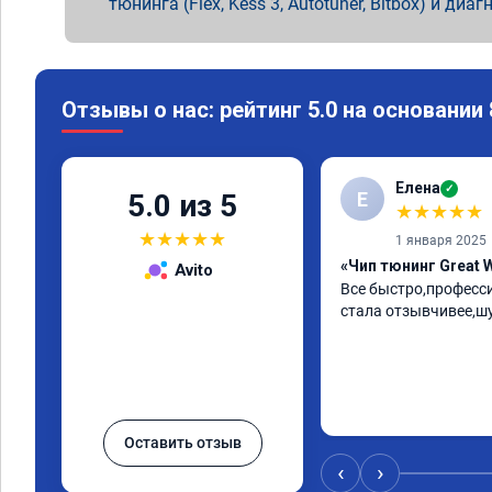
тюнинга (Flex, Kess 3, Autotuner, Bitbox) и диаг
Отзывы о нас: рейтинг 5.0 на основании
Елена
✓
Е
5.0 из 5
★
★
★
★
★
★
★
★
★
★
1 января 2025
«Чип тюнинг Great W
Avito
Все быстро,професс
стала отзывчивее,ш
Оставить отзыв
‹
›