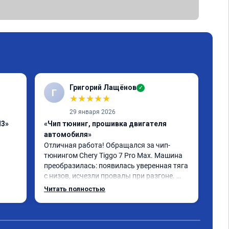
Григорий Лащёнов
✓
Г
Г
★
★
★
★
★
29 января 2026
H3»
«Чип тюнинг, прошивка двигателя
«Чи
автомобиля»
отк
Отличная работа! Обращался за чип-
Все
тюнингом Chery Tiggo 7 Pro Max. Машина 
,да
преобразилась: появилась уверенная тяга 
реш
с низов, исчезли провалы при разгоне. 
объ
Расход в спокойном режиме даже немного 
сум
Читать полностью
Чит
снизился. Все сделали профессионально, с 
вре
подробной консультацией. Рекомендую 
, я
всем, кто сомневается.
сер
рек