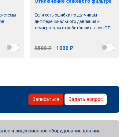
Отключение сажевого фильтра
От
 системы
Если есть ошибки по датчикам
Впу
ов
дифференциального давления и
неи
температуры отработавших газов ОГ
9800 ₽
1000 ₽
98
Записаться
Задать вопрос
ьное и лицензионное оборудование для чип