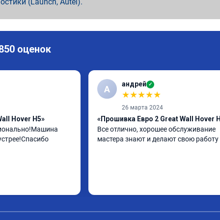
ностики (Launch, Autel).
 850 оценок
андрей
✓
А
★
★
★
★
★
26 марта 2024
all Hover H5»
«Прошивка Евро 2 Great Wall Hover 
ионально!Машина 
Все отлично, хорошее обслуживание 
устрее!Спасибо
мастера знают и делают свою работу