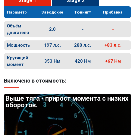
Stage 1
Stage 2
Параметр
Заводские
Тюнинг*
Прибавка
Объём
2.0
-
-
двигателя
Мощность
197 л.с.
280 л.с.
+83 л.с.
Крутящий
353 Нм
420 Нм
+67 Нм
момент
Включено в стоимость:
Выше тяга - прирост момента с низких
оборотов.