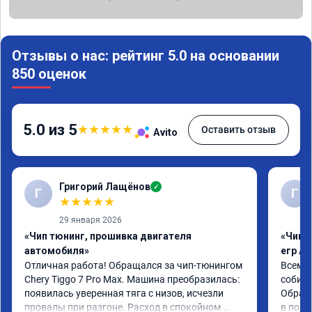
Отзывы о нас: рейтинг 5.0 на основании
850 оценок
5.0 из 5
★
★
★
★
★
Оставить отзыв
Avito
Григорий Лащёнов
✓
Г
Г
★
★
★
★
★
29 января 2026
«Чип тюнинг, прошивка двигателя
«Чип 
автомобиля»
егр Ad
Отличная работа! Обращался за чип-тюнингом 
Всем д
Chery Tiggo 7 Pro Max. Машина преобразилась: 
собира
появилась уверенная тяга с низов, исчезли 
Обрати
провалы при разгоне. Расход в спокойном 
в подр