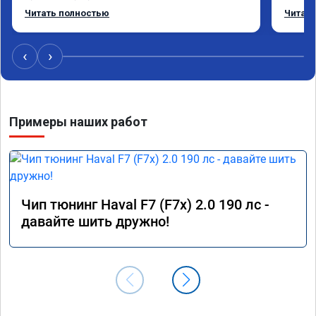
режиме даже немного снизился. Все сделали 
Приеха
Читать полностью
Читать
профессионально, с подробной консультацией. 
готово
Рекомендую всем, кто сомневается.
дали г
своё д
‹
›
Примеры наших работ
Чип тюнинг Haval F7 (F7x) 2.0 190 лс -
давайте шить дружно!