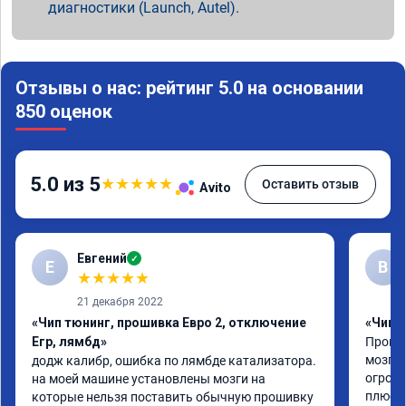
диагностики (Launch, Autel).
Отзывы о нас: рейтинг 5.0 на основании
850 оценок
5.0 из 5
★
★
★
★
★
Оставить отзыв
Avito
Евгений
✓
Е
В
★
★
★
★
★
21 декабря 2022
«Чип тюнинг, прошивка Евро 2, отключение
«Чип 
Егр, лямбд»
Прошив
мозгов
додж калибр, ошибка по лямбде катализатора.

огромн
на моей машине установлены мозги на 
плюс е
которые нельзя поставить обычную прошивку 