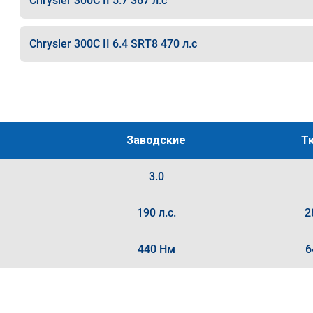
Chrysler 300C II 5.7 367 л.с
Chrysler 300C II 6.4 SRT8 470 л.с
Заводские
Т
3.0
190 л.с.
2
440 Нм
6