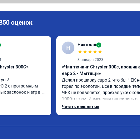
 850 оценок
Николай
✓
Н
★
★
★
★
★
4
3 января 2023
hrysler 300C»
«Чип тюнинг Chrysler 300c, прошив
евро 2 - Мытищи»
усь!

Делал прошивку евро 2, что бы ЧЕК не
О 2 с програмным 
горел по экологии. Все в порядке, теп
х заслонок и егр в 
ЧЕК не появляется, проехал уже около
1000тыс км. Изменения вносились в 
расход топлива 
родную прошивку, потом программу 
Читать полностью
и. Понятно,что 
закачали обратно. Рекомендую.
осле физического 
аслонок в аварийном 
ния их расход 
м сейчас.
