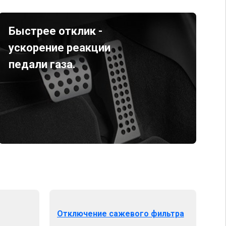
Быстрее отклик -
ускорение реакции
педали газа.
Отключение сажевого фильтра
От