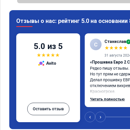
Отзывы о нас: рейтинг 5.0 на основании
Станислав
✓
С
5.0 из 5
★
★
★
★
★
★
★
★
★
★
31 августа 202
«Прошивка Евро 2 C
Avito
Редко пишу отзывы.

Но тут прям не сдерж
Делал прошивку ЕВР
отключением вихревы
Красногрске.

Все прошло отлично,
Читать полностью
упал,провалы изчезл
Оставить отзыв
двигатель работал п
удаления вихревых з
‹
›
режиме,но и до удале
топлива был выше че