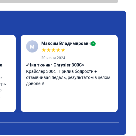
Максим Владимирович
✓
М
А
★
★
★
★
★
20 июня 2024
ка
«Чип тюнинг Chrysler 300C»
«От
Крайслер 300с . Прилив бодрости + 
заг
отзывчивая педаль, результатом в целом 
 
Все
доволен!
ерь 
 