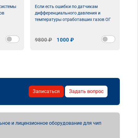
 системы
Если есть ошибки по датчикам
Впу
ов
дифференциального давления и
неи
температуры отработавших газов ОГ
9800 ₽
1000 ₽
98
Записаться
Задать вопрос
ьное и лицензионное оборудование для чип