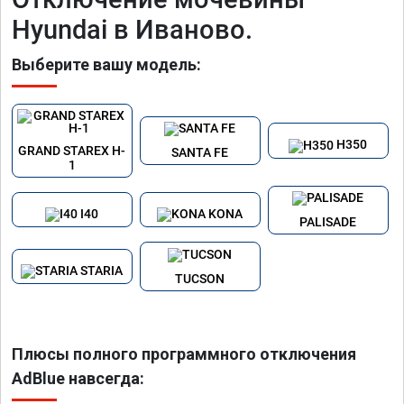
Hyundai в Иваново.
Выберите вашу модель:
H350
GRAND STAREX H-
SANTA FE
1
I40
KONA
PALISADE
STARIA
TUCSON
Плюсы полного программного отключения
AdBlue навсегда: