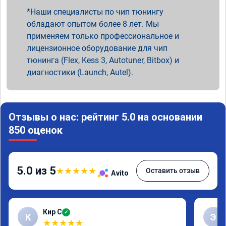
Наши специалисты по чип тюнингу
обладают опытом более 8 лет. Мы
применяем только профессиональное и
лицензионное оборудование для чип
тюнинга (Flex, Kess 3, Autotuner, Bitbox) и
диагностики (Launch, Autel).
Отзывы о нас: рейтинг 5.0 на основании
850 оценок
5.0 из 5
★
★
★
★
★
Оставить отзыв
Avito
Кир С
✓
К
Э
★
★
★
★
★